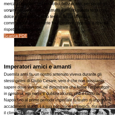
mercato. Incuranti del borbottio del vulcano, per secoli gli
uomini hanno vissuto, costruito e amato questa terra così
dolce e aspra allo stesso tempo, la cui bellezza
commovente ed esaltante ha ispirato e continua a ispirare,
rispetto e devozione.
Scarica PDF
Imperatori amici e amanti
Duemila anni fa, un nostro antenato viveva durante gli
stessi giorni di Giulio Cesare, vero è che non possiamo
sapere dove vivesse, né dimostrare che fosse l’imperatore
in persona, ma non c’è dubbio alcuno, che il Golfo di
Napoli fino al primo periodo imperiale fu teatro di importanti
accadimenti storici. La sua posizione strategica, ma anche
il clima, la natura, le cure termali, oltre ad essere scelta