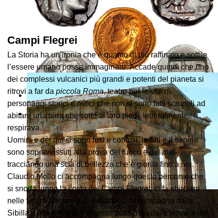
Campi Flegrei
La Storia ha un’ironia che è quanto di più raffinato e sottile
l’essere umano possa immaginare. Accade quindi che uno
dei complessi vulcanici più grandi e potenti del pianeta si
ritrovi a far da
piccola Roma
, teatro per le vite di
personaggi storici e mitici che non si sono fatti scrupoli ad
abitare una terra che sotto ai loro piedi, letteralmente,
respirava.
Uomini e dèi qui si sono fusi e confusi, le arti e il sapere
sono sopravvissuti alla prova del fuoco e del mare,
tracciando una scia di bellezza che è giunta fino a noi.
Claudio Mollo ci accompagna lungo questo percorso che
si snoda lungo la costa dei Campi Flegrei, ci fa sbirciare
nelle vite di Nerone e di Adriano, ci accompagna dalla
Sibilla e alle porte dell’Averno, passando dalle terme e dal